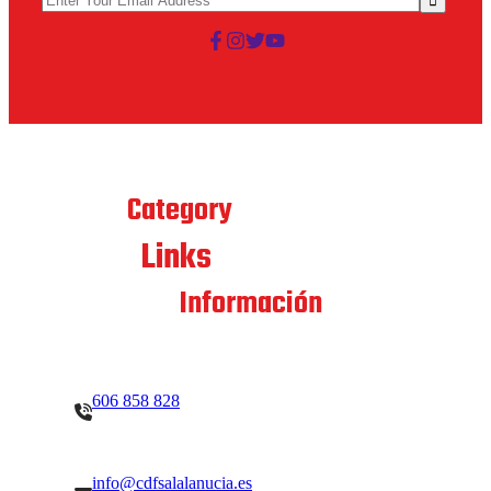
Best
Category
Links
Quick
Contacto
Información
606 858 828
info@cdfsalalanucia.es