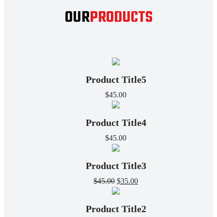
OUR
PRODUCTS
Product Title5
$
45.00
Product Title4
$
45.00
Product Title3
El
El
$
45.00
$
35.00
precio
precio
original
actual
Product Title2
era:
es: