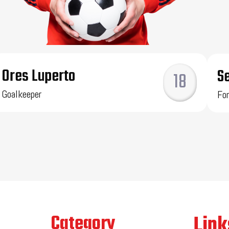
Ores Luperto
S
18
Goalkeeper
Fo
Link
Best
Category
Quick