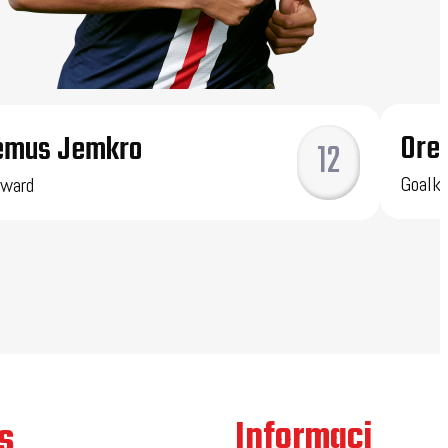
Ores
emus Jemkro
12
Goalke
rward
s
Contact
Informaci