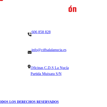
O
Ón
606 858 828
info@cdfsalalanucia.es
Oficinas C.D.S La Nucía
Partida Muixara S/N
TODOS LOS DERECHOS RESERVADOS