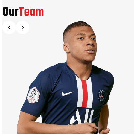
Our
Team