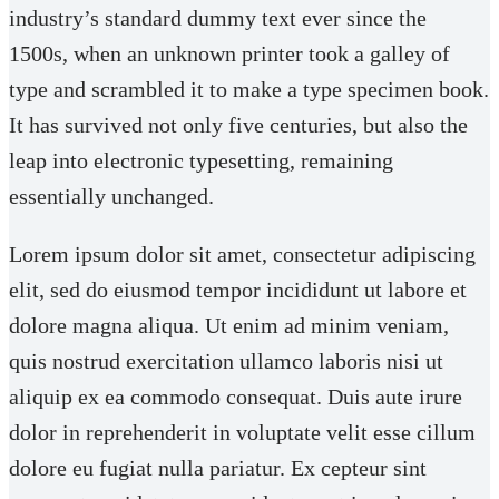
industry’s standard dummy text ever since the
2
4
0
1500s, when an unknown printer took a galley of
c
5
0
type and scrambled it to make a type specimen book.
a
.
.
It has survived not only five centuries, but also the
n
0
leap into electronic typesetting, remaining
t
0
essentially unchanged.
i
.
d
Lorem ipsum dolor sit amet, consectetur adipiscing
a
elit, sed do eiusmod tempor incididunt ut labore et
d
dolore magna aliqua. Ut enim ad minim veniam,
quis nostrud exercitation ullamco laboris nisi ut
aliquip ex ea commodo consequat. Duis aute irure
dolor in reprehenderit in voluptate velit esse cillum
dolore eu fugiat nulla pariatur. Ex cepteur sint