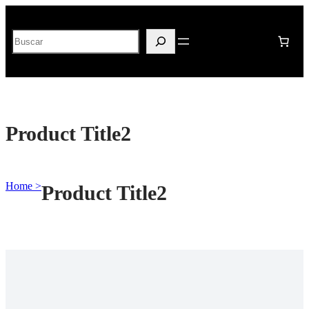
Saltar
al
Buscar
contenido
Product Title2
Home >
Product Title2