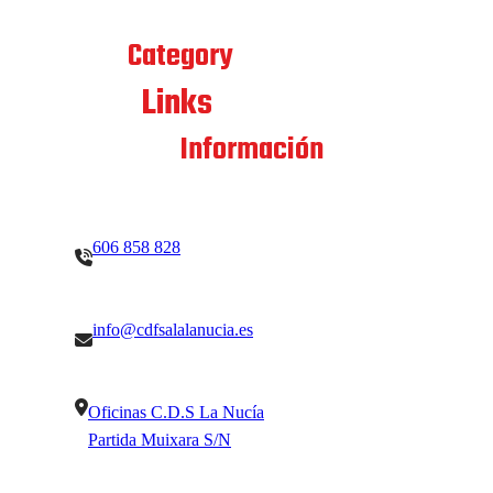
Best
Category
Links
Quick
Contacto
Información
606 858 828
info@cdfsalalanucia.es
Oficinas C.D.S La Nucía
Partida Muixara S/N