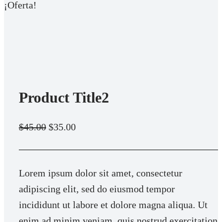
¡Oferta!
Product Title2
E
E
$
45.00
$
35.00
l
l
p
p
Lorem ipsum dolor sit amet, consectetur
r
r
adipiscing elit, sed do eiusmod tempor
e
e
incididunt ut labore et dolore magna aliqua. Ut
c
c
enim ad minim veniam, quis nostrud exercitation
i
i