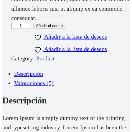
ullamco laboris nisi ut aliquip ex ea commodo
o
o
consequat.
o
a
Añadir al carrito
P
r
c
r
Añadir a la lista de deseos
i
t
o
g
u
Añadir a la lista de deseos
d
i
a
Category:
Product
u
n
l
Descripción
c
a
e
Valoraciones (5)
t
l
s
T
e
:
Descripción
i
r
$
t
a
3
Lorem Ipsum is simply dummy text of the printing
l
:
5
and typesetting industry. Lorem Ipsum has been the
e
$
.